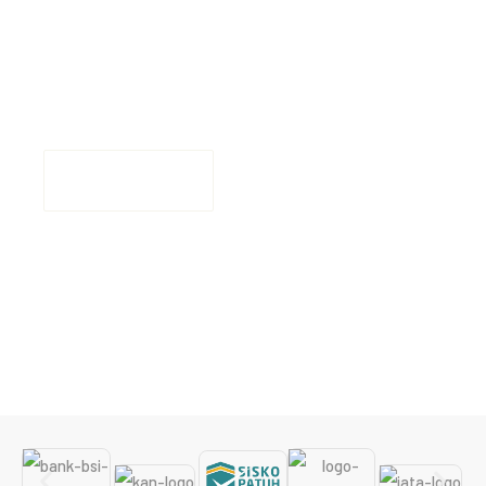
umroh Anda
bersama Rawasindo
Tour & Travel
Consult With Us